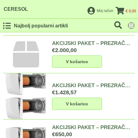
CERESOL
Moj račun
€ 0,00
Najbolj popularni artikli
AKCIJSKI PAKET – PREZRAČEVANJE 2 BIVALNIH PROSTOROV IN KUHINJE: 2 x rekuperator Hansen Pro 160 APP, 1 x odvodni ventilator Seventilation A80-FS-EC z nadometnim ohišjem in standardnim krmilnikom, kompletne storitve za izvedbo prezračevanja in prikaz delovanja
€2.000,00
V košarico
AKCIJSKI PAKET – PREZRAČEVANJE 2 BIVALNIH PROSTOROV: 2 x rekuperator Hansen Pro 160 APP in kompletne storitve za izvedbo prezračevanja in prikaz delovanja
€1.428,57
V košarico
AKCIJSKI PAKET – PREZRAČEVANJE 1 BIVALNEGA PROSTORA: 1 x rekuperator Hansen Pro 160 active in kompletne storitve za izvedbo prezračevanja in prikaz delovanja
€650,00