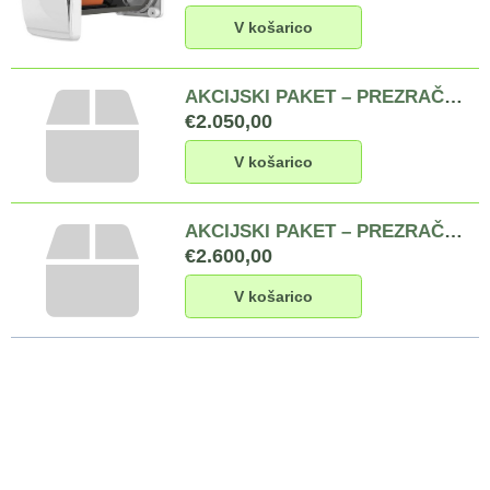
V košarico
AKCIJSKI PAKET – PREZRAČEVANJE 2 BIVALNIH PROSTOROV IN KOPALNICE: 2 x rekuperator Hansen Pro 160 APP, 1 x odvodni ventilator Seventilation A80-FS-EC z nadometnim ohišjem in s krmilnikom s senzorjem vlage, kompletne storitve za izvedbo prezračevanja in prikaz delovanja
€2.050,00
V košarico
AKCIJSKI PAKET – PREZRAČEVANJE 2 BIVALNIH PROSTOROV, KUHINJE IN KOPALNICE: 2 x rekuperator Hansen Pro 160 APP, 1 x odvodni ventilator Seventilation A80-FS-EC z nadometnim ohišjem in s krmilnikom s senzorjem vlage, 1 x odvodni ventilator Seventilation A80-FS-EC z nadometnim ohišjem in st. krmiln
€2.600,00
V košarico