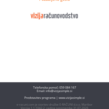
Telefonska pomoč: 059 084 167
Email:
info@vizijasimple.si
Predstavitev programa
|
www.vizijasimple.si
e-racuni.com je storitev družbe E-RAČUNI d.o.o. Maribor
Verzija 1.1.1042.2, zadnja sprememba 31.07.2026